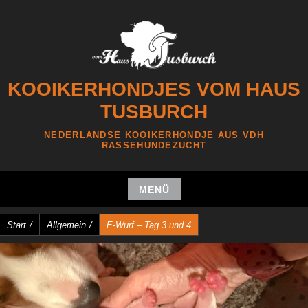
Zum
Inhalt
springen
KOOIKERHONDJES VOM HAUS
TUSBURCH
NEDERLANDSE KOOIKERHONDJE AUS VDH
RASSEHUNDEZUCHT
MENÜ
Zum
Start
/
Allgemein
/
E-Wurf – Tag 3 und 4
Inhalt
springen