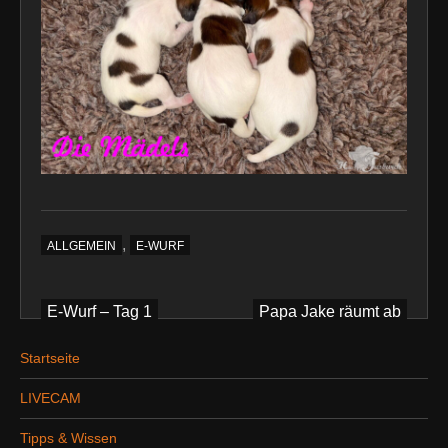
,
ALLGEMEIN
E-WURF
Beitragsnavigation
E-Wurf – Tag 1
Papa Jake räumt ab
Startseite
LIVECAM
Tipps & Wissen