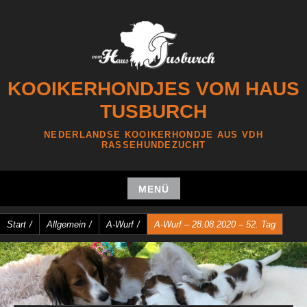
Zum
Inhalt
springen
KOOIKERHONDJES VOM HAUS
TUSBURCH
NEDERLANDSE KOOIKERHONDJE AUS VDH
RASSEHUNDEZUCHT
MENÜ
Zum
Start
/
Allgemein
/
A-Wurf
/
A-Wurf – 28.08.2020 – 52. Tag
Inhalt
springen