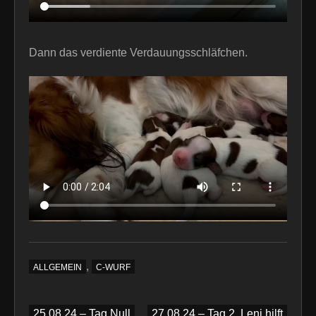
Dann das verdiente Verdauungsschläfchen.
,
ALLGEMEIN
C-WURF
Beitragsnavigation
25.08.24 – Tag Null
27.08.24 – Tag 2, Leni hilft