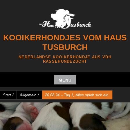
Zum
Inhalt
springen
KOOIKERHONDJES VOM HAUS
TUSBURCH
NEDERLANDSE KOOIKERHONDJE AUS VDH
RASSEHUNDEZUCHT
MENÜ
Zum
Start
/
Allgemein
/
26.08.24 – Tag 1, Alles spielt sich ein.
Inhalt
springen