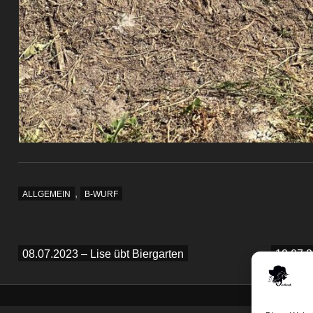
,
ALLGEMEIN
B-WURF
Beitragsnavigation
08.07.2023 – Lise übt Biergarten
12.07.