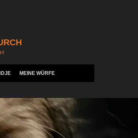
URCH
HT
NDJE
MEINE WÜRFE