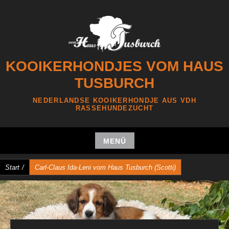
Zum
Inhalt
springen
KOOIKERHONDJES VOM HAUS
TUSBURCH
NEDERLANDSE KOOIKERHONDJE AUS VDH
RASSEHUNDEZUCHT
MENÜ
Zum
Start
/
Carl-Claus Ida-Leni vom Haus Tusburch (Scotti)
Inhalt
springen